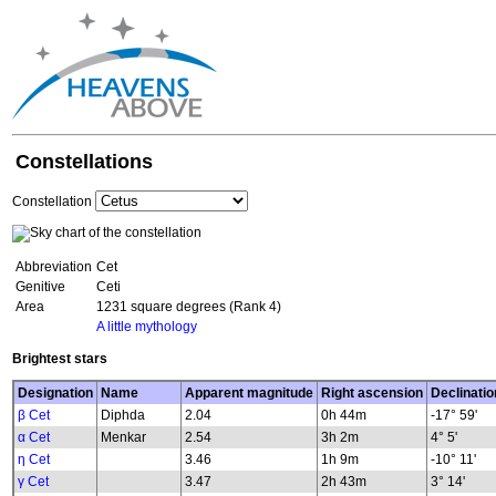
Constellations
Constellation
Abbreviation
Cet
Genitive
Ceti
Area
1231 square degrees (Rank 4)
A little mythology
Brightest stars
Designation
Name
Apparent magnitude
Right ascension
Declinatio
β Cet
Diphda
2.04
0h 44m
-17° 59'
α Cet
Menkar
2.54
3h 2m
4° 5'
η Cet
3.46
1h 9m
-10° 11'
γ Cet
3.47
2h 43m
3° 14'