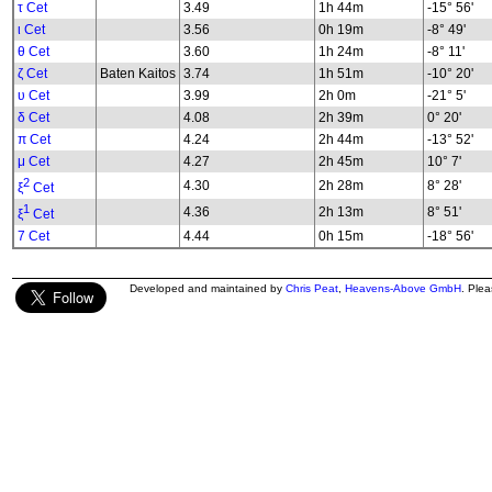
τ Cet
3.49
1h 44m
-15° 56'
ι Cet
3.56
0h 19m
-8° 49'
θ Cet
3.60
1h 24m
-8° 11'
ζ Cet
Baten Kaitos
3.74
1h 51m
-10° 20'
υ Cet
3.99
2h 0m
-21° 5'
δ Cet
4.08
2h 39m
0° 20'
π Cet
4.24
2h 44m
-13° 52'
μ Cet
4.27
2h 45m
10° 7'
2
4.30
2h 28m
8° 28'
ξ
Cet
1
4.36
2h 13m
8° 51'
ξ
Cet
7 Cet
4.44
0h 15m
-18° 56'
Developed and maintained by
Chris Peat
,
Heavens-Above GmbH
. Ple