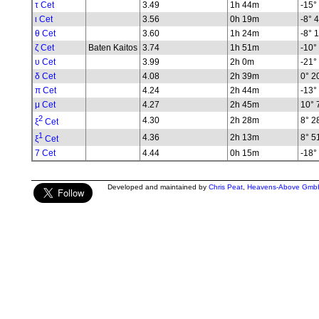
τ Cet
3.49
1h 44m
-15° 
ι Cet
3.56
0h 19m
-8° 4
θ Cet
3.60
1h 24m
-8° 1
ζ Cet
Baten Kaitos
3.74
1h 51m
-10° 
υ Cet
3.99
2h 0m
-21° 
δ Cet
4.08
2h 39m
0° 20
π Cet
4.24
2h 44m
-13° 
μ Cet
4.27
2h 45m
10° 7
2
4.30
2h 28m
8° 28
ξ
Cet
1
4.36
2h 13m
8° 51
ξ
Cet
7 Cet
4.44
0h 15m
-18° 
Developed and maintained by
Chris Peat
,
Heavens-Above Gmb