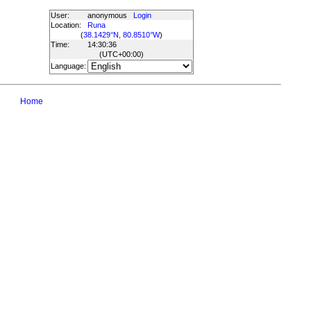
User:
anonymous
Login
Location:
Runa
(
38.1429°N, 80.8510°W
)
Time:
14:30:36
(UTC
+00:00
)
Language:
Home