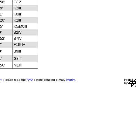
56'
G8V
9'
K2III
1'
K0III
20'
K2III
5'
K5/M0III
'
B2IV
52'
B7IV
'
F1III-IV
'
B9III
'
G8II:
56'
M1III
H
. Please read the
FAQ
before sending e-mail.
Imprint
.