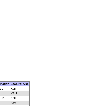
ination
Spectral type
59'
K0III
M2III
11'
K2III
'
A3V