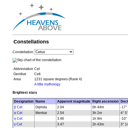
Constellations
Constellation
Abbreviation
Cet
Genitive
Ceti
Area
1231 square degrees (Rank 4)
A little mythology
Brightest stars
Designation
Name
Apparent magnitude
Right ascension
Decl
β Cet
Diphda
2.04
0h 44m
-17° 
α Cet
Menkar
2.54
3h 2m
4° 5'
η Cet
3.46
1h 9m
-10° 
γ Cet
3.47
2h 43m
3° 14