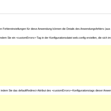
ten Fehlereinstellungen für diese Anwendung können die Details des Anwendungsfehlers (aus
ndem Sie ein <customErrors>-Tag in der Konfigurationsdatei web.config erstellen, die sich
n, indem Sie das defaultRedirect-Attribut des <customErrors>-Konfigurationstags dieser Anwe