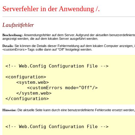
Serverfehler in der Anwendung /.
Laufzeitfehler
Beschreibung:
Anwendungsfehler auf dem Server. Aufgrund der aktuellen benutzerdefinier
angezeigt werden, die auf dem lokalen Server ausgeführt werden.
Details:
Sie können die Details dieser Fehlermeldung auf dem lokalen Computer anzeigen, i
<customErrors>-Tags sollte dann auf "Off" festgelegt werden.
<!-- Web.Config Configuration File -->

<configuration>

    <system.web>

        <customErrors mode="Off"/>

    </system.web>

</configuration>
Hinweise:
Die aktuelle Seite kann durch eine benutzerdefinierte Fehlerseite ersetzt werde
<!-- Web.Config Configuration File -->
