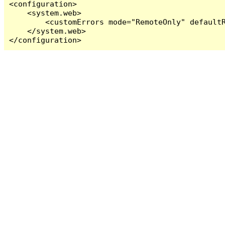
<configuration>

    <system.web>

        <customErrors mode="RemoteOnly" defaultR
    </system.web>

</configuration>